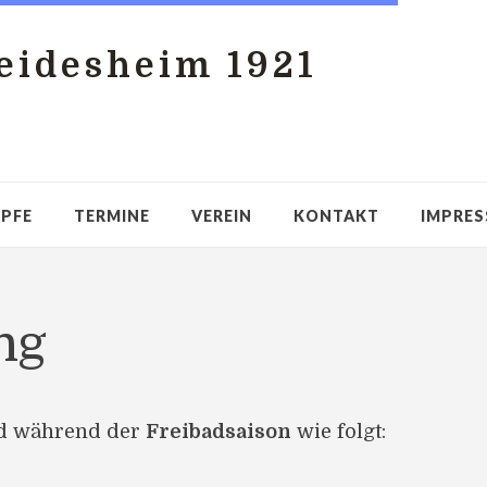
idesheim 1921
PFE
TERMINE
VEREIN
KONTAKT
IMPRE
ng
nd während der
Freibadsaison
wie folgt: